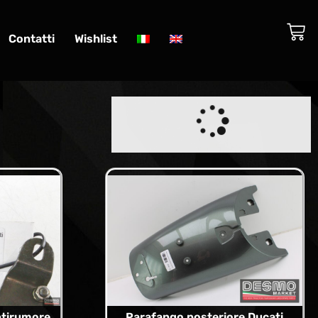
Contatti
Wishlist
tirumore
Parafango posteriore Ducati