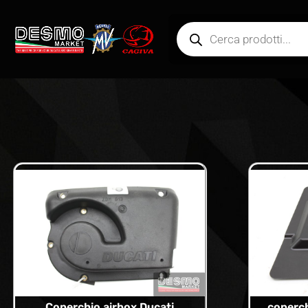
Coperchio airbox Ducati
coperch