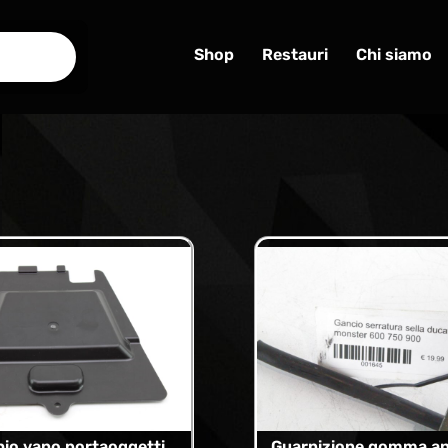
Shop
Restauri
Chi siamo
io vano portaoggetti
Guarnizione gomma an