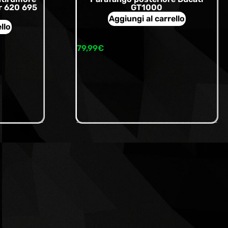
r 620 695
GT1000
Aggiungi al carrello
llo
79,99
€