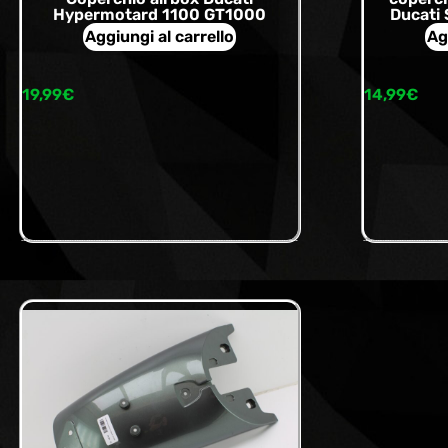
Hypermotard 1100 GT1000
Ducati
Aggiungi al carrello
Ag
19,99
€
14,99
€