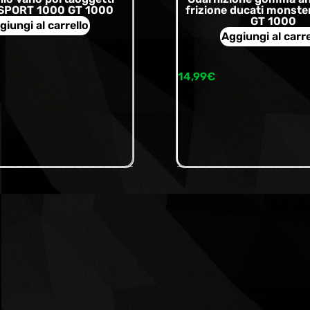
 SPORT 1000 GT 1000
frizione ducati monste
GT 1000
giungi al carrello
Aggiungi al carre
14,99
€