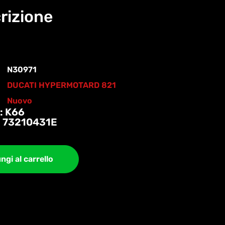
rizione
N30971
DUCATI HYPERMOTARD 821
Nuovo
: K66
 73210431E
ngi al carrello