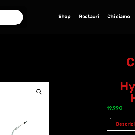
Shop
Restauri
Chi siamo
C
Hy
19,99
€
Descriz