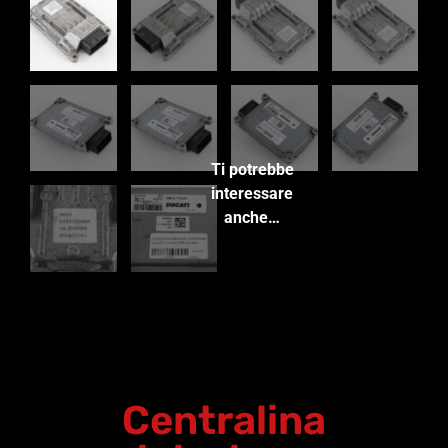
Ti potrebbe
interessare
anche…
Centralina