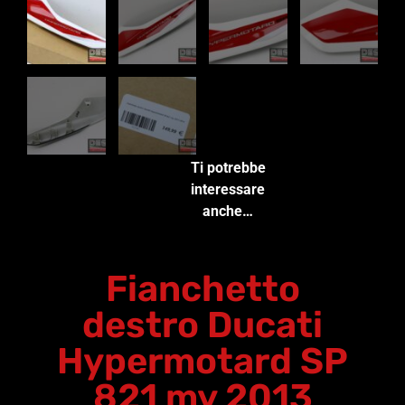
Ti potrebbe
interessare
anche…
Fianchetto
destro Ducati
Hypermotard SP
821 my 2013