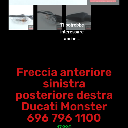
Ti potrebbe
interessare
anche…
Freccia anteriore
sinistra
posteriore destra
Ducati Monster
696 796 1100
17,99
€