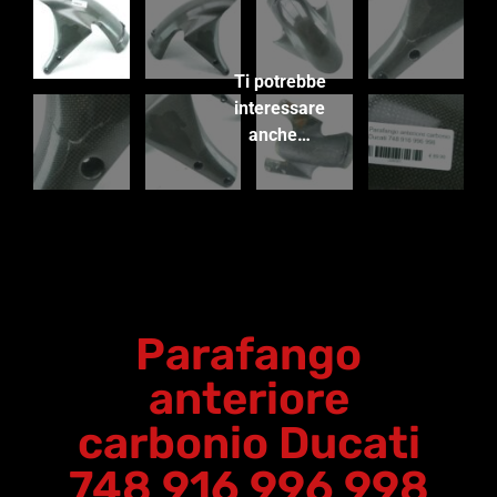
Ti potrebbe
interessare
anche…
Parafango
anteriore
carbonio Ducati
748 916 996 998