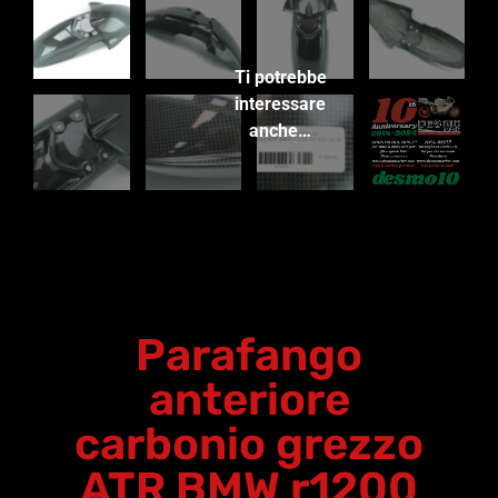
Ti potrebbe
interessare
anche…
Parafango
anteriore
carbonio grezzo
ATR BMW r1200