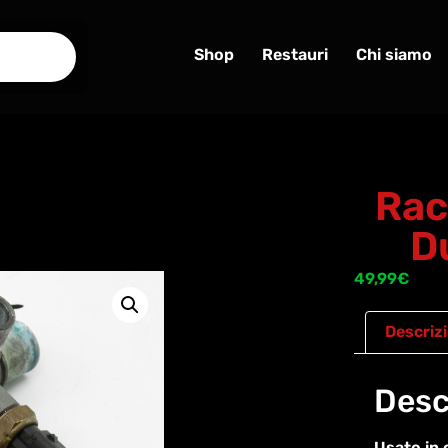
Shop
Restauri
Chi siamo
Rac
D
49,99
€
Descriz
Desc
Usato in 