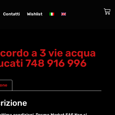
Contatti
Wishlist
cordo a 3 vie acqua
ucati 748 916 996
ione
rizione
ottime condizioni. Desmo Market SAS Non si