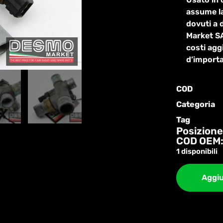
assume la
dovuti a 
Market SA
costi agg
d’import
COD
Categoria
Tag
Posizione
COD OEM:
1 disponibili
Aggiu