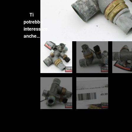
Ti
potrebbe
interessare
anche…