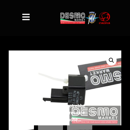
Ti potrebbe
interessare
anche…