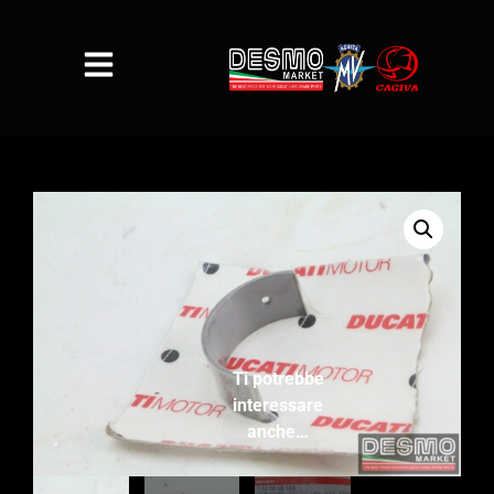
Ti potrebbe
interessare
anche…