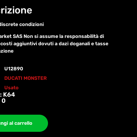
rizione
discrete condizioni
ket SAS Non si assume la responsabilità di
 costi aggiuntivi dovuti a dazi doganali e tasse
azione
U12890
DUCATI MONSTER
Usato
: K64
 0
ngi al carrello