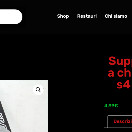
Shop
Restauri
Chi siamo
Sup
a ch
s4
4,99
€
Descriz