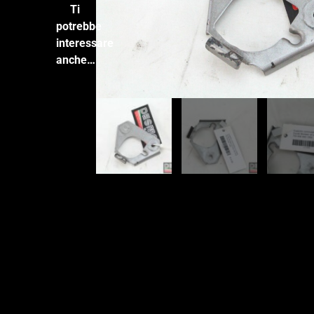
Ti
potrebbe
interessare
anche…