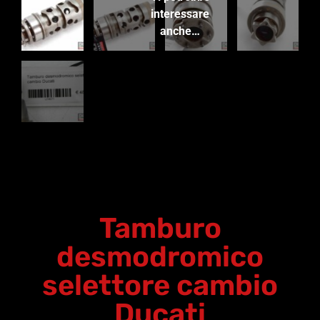
interessare
anche…
Tamburo
desmodromico
selettore cambio
Ducati