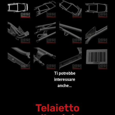
Ti potrebbe
interessare
anche…
Telaietto