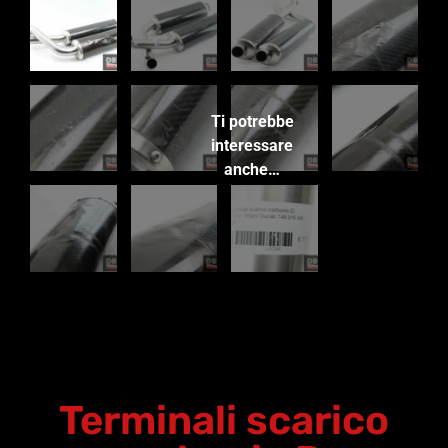
Ti potrebbe
interessare
anche…
Terminali scarico