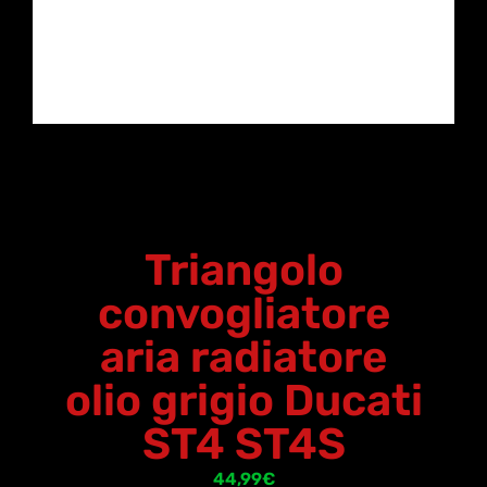
Triangolo
convogliatore
aria radiatore
olio grigio Ducati
ST4 ST4S
44,99
€