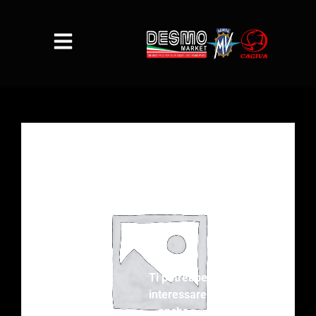
Ti potrebbe
interessare
anche…