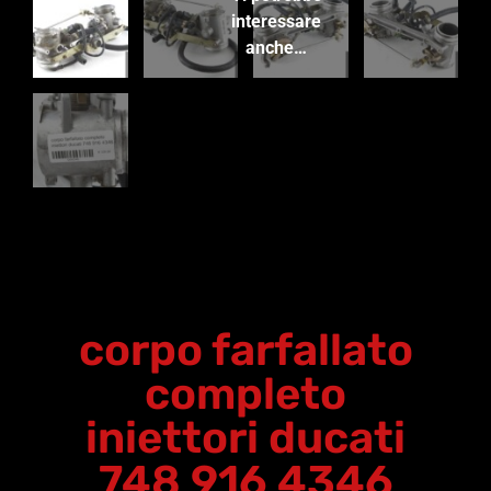
interessare
anche…
corpo farfallato
completo
iniettori ducati
748 916 4346