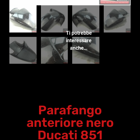
Ti potrebbe
interessare
anche…
Parafango
anteriore nero
Ducati 851