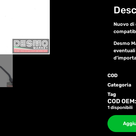
Desc
Nuovo di
compatibi
Desmo Mar
eventuali
d’import
COD
Categoria
Tag
COD OEM:
1 disponibili
Aggiu