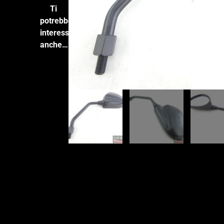
Ti
potrebbe
interessare
anche…