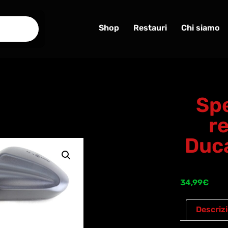
Shop
Restauri
Chi siamo
Sp
re
Duc
34,99
€
Descriz